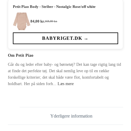
Petit Piao Body - Striber - Nostalgic Rose/off white
84,00
kr.
169,00
kr.
Den
Den
oprindelige
aktuelle
pris
pris
var:
er:
BABYRIGET.DK →
169,00 kr..
84,00 kr..
Om Petit Piao
Går du og leder efter baby- og børnetøj? Det kan tage rigtig lang tid
at finde det perfekte tøj. Det skal nemlig leve op til en række
forskellige kriterier; det skal både være flot, komfortabelt og
holdbart. Her på siden forh...
Læs mere
Yderligere information