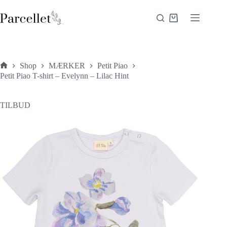
Fortsæt
til
Indkøbskurv
indhold
Shop
MÆRKER
Petit Piao
Forside
Petit Piao T-shirt – Evelynn – Lilac Hint
TILBUD