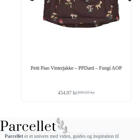
Petit Piao Vinterjakke – PPDard – Fungi AOP
454,97
kr.
699,95
kr.
Den
Den
oprindelige
aktuelle
pris
pris
var:
er:
699,95 kr..
454,97 kr..
Parcellet
er et univers med viden, guides og inspiration til