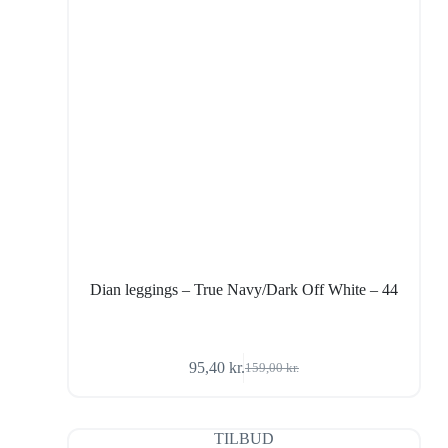
Dian leggings – True Navy/Dark Off White – 44
95,40
kr.
159,00
kr.
Den
Den
oprindelige
aktuelle
pris
pris
var:
er:
TILBUD
159,00 kr..
95,40 kr..