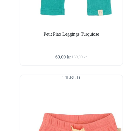
Petit Piao Leggings Turquiose
69,00
kr.
139,00
kr.
Den
Den
oprindelige
aktuelle
pris
pris
var:
er:
TILBUD
139,00 kr..
69,00 kr..