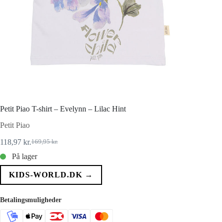
Petit Piao T-shirt – Evelynn – Lilac Hint
Petit Piao
118,97
kr.
169,95
kr.
Den
Den
oprindelige
aktuelle
På lager
pris
pris
var:
er:
KIDS-WORLD.DK →
169,95 kr..
118,97 kr..
Betalingsmuligheder