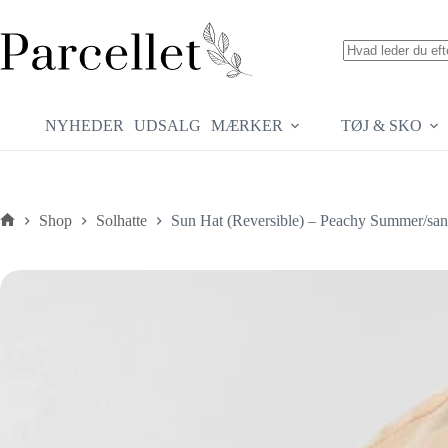
Fortsæt
til
indhold
Ingen
resultater
NYHEDER
UDSALG
MÆRKER
TØJ & SKO
Shop
Solhatte
Sun Hat (Reversible) – Peachy Summer/sa
Forside