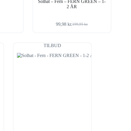
Solhat – Fern – FERN GREEN – 1-
2 ÅR
99,98
kr.
199,95
kr.
Den
Den
oprindelige
aktuelle
pris
pris
var:
er:
TILBUD
199,95 kr..
99,98 kr..