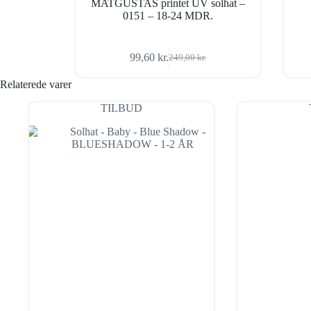
MATGUSTAS printet UV solhat –
0151 – 18-24 MDR.
99,60
kr.
249,00
kr.
Den
Den
oprindelige
aktuelle
Relaterede varer
pris
pris
var:
er:
TILBUD
249,00 kr..
99,60 kr..