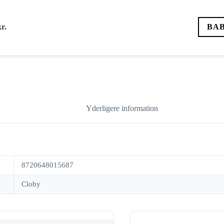
kr.
BA
Yderligere information
8720648015687
Cloby