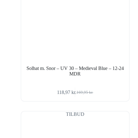
Solhat m. Snor – UV 30 – Medieval Blue – 12-24
MDR
118,97
kr.
169,95
kr.
Den
Den
oprindelige
aktuelle
pris
pris
var:
er:
TILBUD
169,95 kr..
118,97 kr..