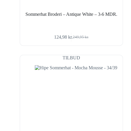
Sommerhat Broderi – Antique White – 3-6 MDR.
124,98
kr.
249,95
kr.
Den
Den
oprindelige
aktuelle
pris
pris
var:
er:
TILBUD
249,95 kr..
124,98 kr..