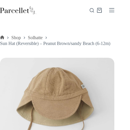
Fortsæt
til
Indkøbskurv
indhold
Shop
Solhatte
Forside
Sun Hat (Reversible) – Peanut Brown/sandy Beach (6-12m)