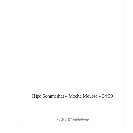
Hipe Sommerhat – Mocha Mousse – 34/39
77,97
kr.
129,95
kr.
Den
Den
oprindelige
aktuelle
pris
pris