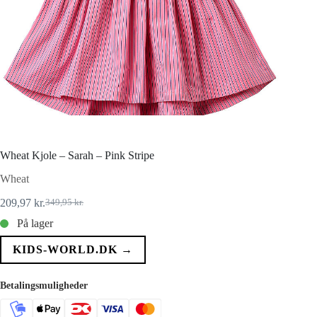
Wheat Kjole – Sarah – Pink Stripe
Wheat
209,97
kr.
349,95
kr.
Den
Den
oprindelige
aktuelle
På lager
pris
pris
var:
er:
KIDS-WORLD.DK →
349,95 kr..
209,97 kr..
Betalingsmuligheder