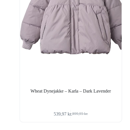
Wheat Dynejakke – Karla – Dark Lavender
539,97
kr.
899,95
kr.
Den
Den
oprindelige
aktuelle
pris
pris