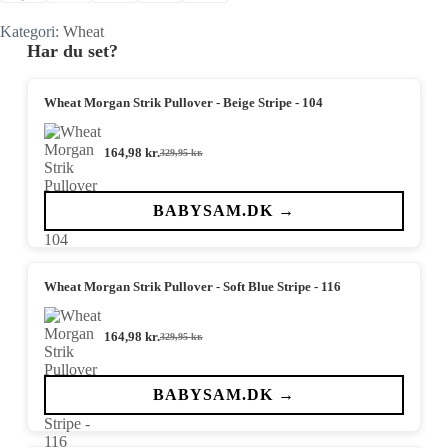
Kategori:
Wheat
Har du set?
Wheat Morgan Strik Pullover - Beige Stripe - 104
164,98
kr.
329,95
kr.
Den
Den
oprindelige
aktuelle
pris
pris
var:
er:
BABYSAM.DK →
329,95 kr..
164,98 kr..
Wheat Morgan Strik Pullover - Soft Blue Stripe - 116
164,98
kr.
329,95
kr.
Den
Den
oprindelige
aktuelle
pris
pris
var:
er:
BABYSAM.DK →
329,95 kr..
164,98 kr..