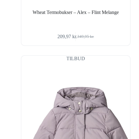
Wheat Termobukser – Alex – Flint Melange
209,97
kr.
349,95
kr.
Den
Den
oprindelige
aktuelle
pris
pris
var:
er:
TILBUD
349,95 kr..
209,97 kr..