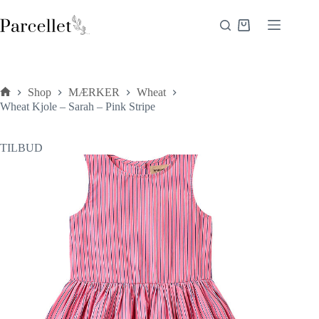
Fortsæt
til
Indkøbskurv
indhold
Shop
MÆRKER
Wheat
Forside
Wheat Kjole – Sarah – Pink Stripe
TILBUD