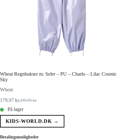
Wheat Regnbukser m. Seler – PU – Charlo – Lilac Cosmic
Sky
Wheat
179,97
kr.
299,95
kr.
Den
Den
oprindelige
aktuelle
På lager
pris
pris
var:
er:
KIDS-WORLD.DK →
299,95 kr..
179,97 kr..
Betalingsmuligheder