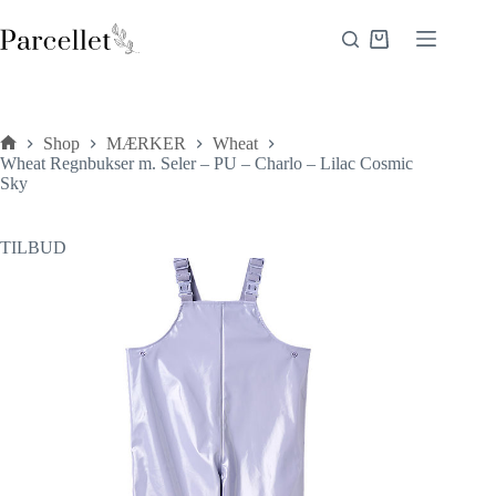
Fortsæt
til
Indkøbskurv
indhold
Shop
MÆRKER
Wheat
Forside
Wheat Regnbukser m. Seler – PU – Charlo – Lilac Cosmic
Sky
TILBUD