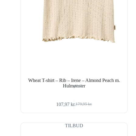
Wheat T-shirt – Rib – Irene – Almond Peach m.
Hulmønster
107,97
kr.
179,95
kr.
Den
Den
oprindelige
aktuelle
pris
pris
var:
er:
TILBUD
179,95 kr..
107,97 kr..