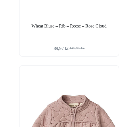
Wheat Bluse – Rib – Reese – Rose Cloud
89,97
kr.
149,95
kr.
Den
Den
oprindelige
aktuelle
pris
pris
var:
er:
149,95 kr..
89,97 kr..