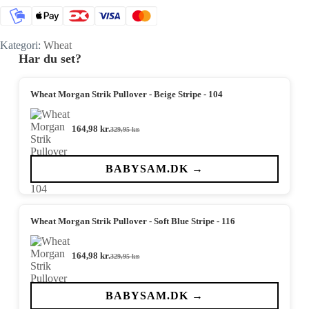
Kategori:
Wheat
Har du set?
Wheat Morgan Strik Pullover - Beige Stripe - 104
164,98
kr.
329,95
kr.
Den
Den
oprindelige
aktuelle
pris
pris
var:
er:
BABYSAM.DK →
329,95 kr..
164,98 kr..
Wheat Morgan Strik Pullover - Soft Blue Stripe - 116
164,98
kr.
329,95
kr.
Den
Den
oprindelige
aktuelle
pris
pris
var:
er:
BABYSAM.DK →
329,95 kr..
164,98 kr..