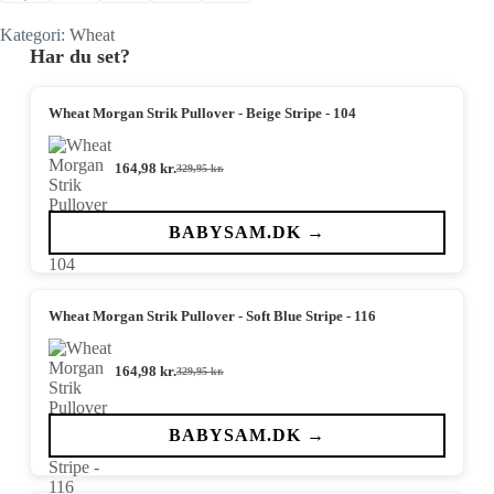
Kategori:
Wheat
Har du set?
Wheat Morgan Strik Pullover - Beige Stripe - 104
164,98
kr.
329,95
kr.
Den
Den
oprindelige
aktuelle
pris
pris
var:
er:
BABYSAM.DK →
329,95 kr..
164,98 kr..
Wheat Morgan Strik Pullover - Soft Blue Stripe - 116
164,98
kr.
329,95
kr.
Den
Den
oprindelige
aktuelle
pris
pris
var:
er:
BABYSAM.DK →
329,95 kr..
164,98 kr..