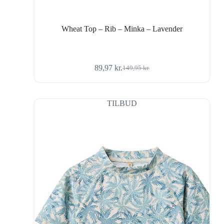
Wheat Top – Rib – Minka – Lavender
89,97
kr.
149,95
kr.
Den
Den
oprindelige
aktuelle
pris
pris
var:
er:
TILBUD
149,95 kr..
89,97 kr..