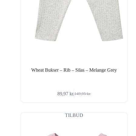
Wheat Bukser – Rib – Silas – Melange Grey
89,97
kr.
149,95
kr.
Den
Den
oprindelige
aktuelle
pris
pris
var:
er:
TILBUD
149,95 kr..
89,97 kr..