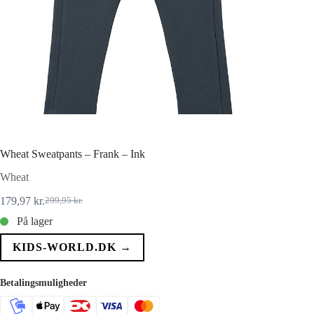
Wheat Sweatpants – Frank – Ink
Wheat
179,97
kr.
299,95
kr.
Den
Den
oprindelige
aktuelle
På lager
pris
pris
var:
er:
KIDS-WORLD.DK →
299,95 kr..
179,97 kr..
Betalingsmuligheder