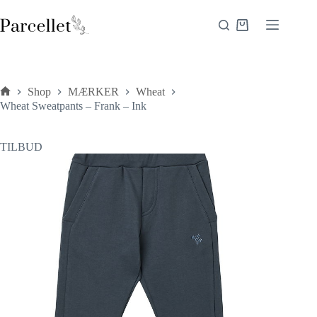
Fortsæt
til
Indkøbskurv
indhold
Shop
MÆRKER
Wheat
Forside
Wheat Sweatpants – Frank – Ink
TILBUD