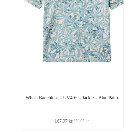
Wheat Badebluse – UV40+ – Jackie – Blue Palm
167,97
kr.
279,95
kr.
Den
Den
oprindelige
aktuelle