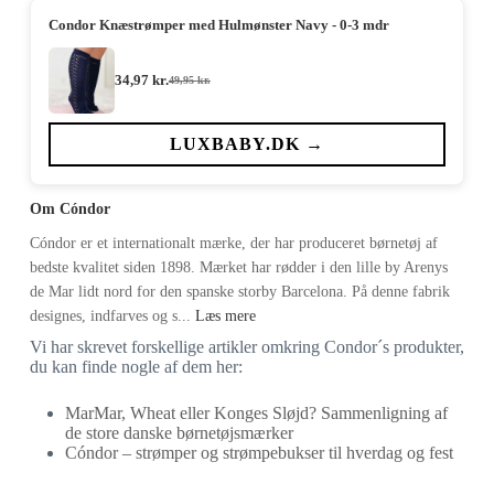
Condor Knæstrømper med Hulmønster Navy - 0-3 mdr
34,97
kr.
49,95
kr.
Den
Den
oprindelige
aktuelle
pris
pris
var:
er:
LUXBABY.DK →
49,95 kr..
34,97 kr..
Om Cóndor
Cóndor er et internationalt mærke, der har produceret børnetøj af
bedste kvalitet siden 1898. Mærket har rødder i den lille by Arenys
de Mar lidt nord for den spanske storby Barcelona. På denne fabrik
designes, indfarves og s...
Læs mere
Vi har skrevet forskellige artikler omkring Condor´s produkter,
du kan finde nogle af dem her:
MarMar, Wheat eller Konges Sløjd? Sammenligning af
de store danske børnetøjsmærker
Cóndor – strømper og strømpebukser til hverdag og fest