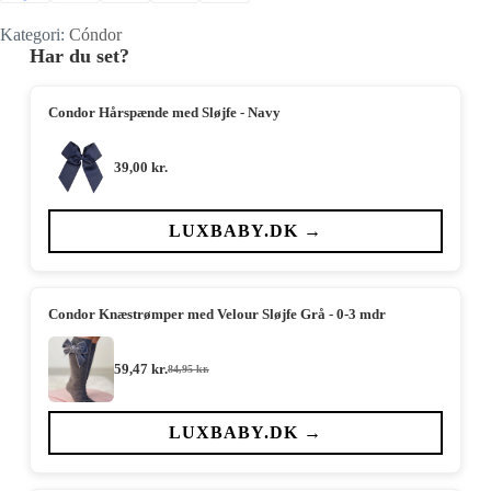
Kategori:
Cóndor
Har du set?
Condor Hårspænde med Sløjfe - Navy
39,00
kr.
LUXBABY.DK →
Condor Knæstrømper med Velour Sløjfe Grå - 0-3 mdr
59,47
kr.
84,95
kr.
Den
Den
oprindelige
aktuelle
pris
pris
var:
er:
LUXBABY.DK →
84,95 kr..
59,47 kr..