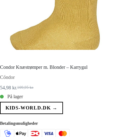
Condor Knæstrømper m. Blonder – Karrygul
Cóndor
54,98
kr.
109,95
kr.
Den
Den
oprindelige
aktuelle
På lager
pris
pris
var:
er:
KIDS-WORLD.DK →
109,95 kr..
54,98 kr..
Betalingsmuligheder