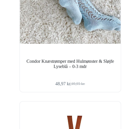
Condor Knæstrømper med Hulmønster & Sløjfe
Lyseblå – 0-3 mdr
48,97
kr.
69,95
kr.
Den
Den
oprindelige
aktuelle
pris
pris
var:
er:
69,95 kr..
48,97 kr..