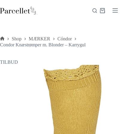
Fortsæt
til
Indkøbskurv
indhold
Shop
MÆRKER
Cóndor
Forside
Condor Knæstrømper m. Blonder – Karrygul
TILBUD