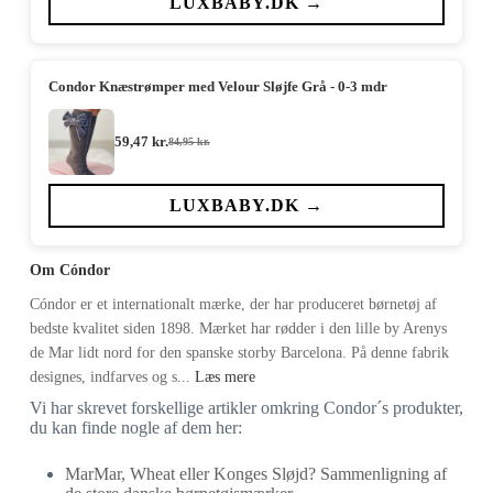
LUXBABY.DK →
Condor Knæstrømper med Velour Sløjfe Grå - 0-3 mdr
59,47
kr.
84,95
kr.
Den
Den
oprindelige
aktuelle
pris
pris
var:
er:
LUXBABY.DK →
84,95 kr..
59,47 kr..
Om Cóndor
Cóndor er et internationalt mærke, der har produceret børnetøj af
bedste kvalitet siden 1898. Mærket har rødder i den lille by Arenys
de Mar lidt nord for den spanske storby Barcelona. På denne fabrik
designes, indfarves og s...
Læs mere
Vi har skrevet forskellige artikler omkring Condor´s produkter,
du kan finde nogle af dem her:
MarMar, Wheat eller Konges Sløjd? Sammenligning af