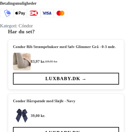
Betalingsmuligheder
Kategori:
Cóndor
Har du set?
Condor Rib Strømpebukser med Sølv Glimmer Grå - 0-3 mdr.
83,97
kr.
119,95
kr.
Den
Den
oprindelige
aktuelle
pris
pris
var:
er:
LUXBABY.DK →
119,95 kr..
83,97 kr..
Condor Hårspænde med Sløjfe - Navy
39,00
kr.