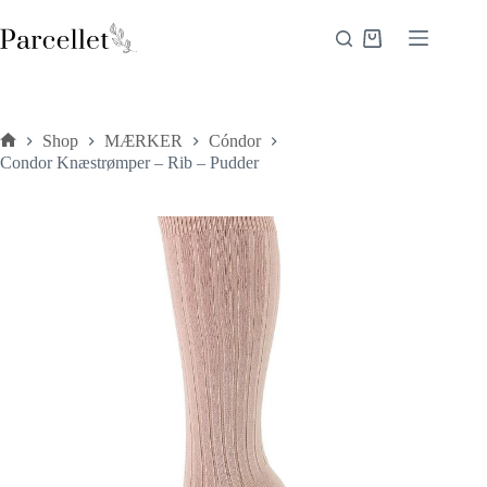
Fortsæt
til
Indkøbskurv
indhold
Shop
MÆRKER
Cóndor
Forside
Condor Knæstrømper – Rib – Pudder