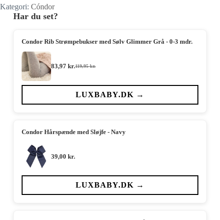
Kategori:
Cóndor
Har du set?
Condor Rib Strømpebukser med Sølv Glimmer Grå - 0-3 mdr.
83,97
kr.
119,95
kr.
Den
Den
oprindelige
aktuelle
pris
pris
var:
er:
LUXBABY.DK →
119,95 kr..
83,97 kr..
Condor Hårspænde med Sløjfe - Navy
39,00
kr.
LUXBABY.DK →