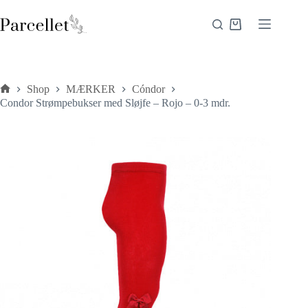
Fortsæt
til
Indkøbskurv
indhold
Shop
MÆRKER
Cóndor
Forside
Condor Strømpebukser med Sløjfe – Rojo – 0-3 mdr.