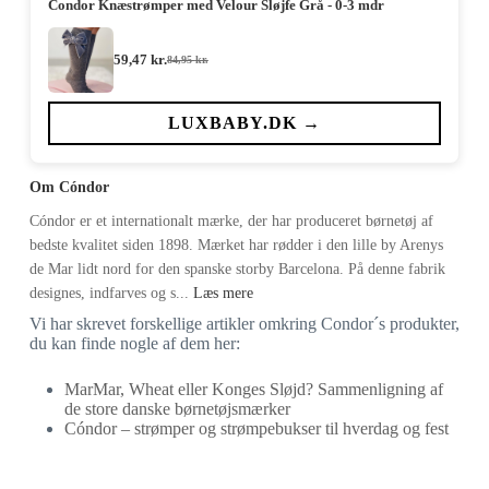
Condor Knæstrømper med Velour Sløjfe Grå - 0-3 mdr
59,47
kr.
84,95
kr.
Den
Den
oprindelige
aktuelle
pris
pris
var:
er:
LUXBABY.DK →
84,95 kr..
59,47 kr..
Om Cóndor
Cóndor er et internationalt mærke, der har produceret børnetøj af
bedste kvalitet siden 1898. Mærket har rødder i den lille by Arenys
de Mar lidt nord for den spanske storby Barcelona. På denne fabrik
designes, indfarves og s...
Læs mere
Vi har skrevet forskellige artikler omkring Condor´s produkter,
du kan finde nogle af dem her:
MarMar, Wheat eller Konges Sløjd? Sammenligning af
de store danske børnetøjsmærker
Cóndor – strømper og strømpebukser til hverdag og fest