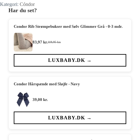
Kategori:
Cóndor
Har du set?
Condor Rib Strømpebukser med Sølv Glimmer Grå - 0-3 mdr.
83,97
kr.
119,95
kr.
Den
Den
oprindelige
aktuelle
pris
pris
var:
er:
LUXBABY.DK →
119,95 kr..
83,97 kr..
Condor Hårspænde med Sløjfe - Navy
39,00
kr.
LUXBABY.DK →