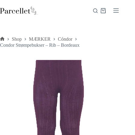
Fortsæt
til
Indkøbskurv
indhold
Shop
MÆRKER
Cóndor
Forside
Condor Strømpebukser – Rib – Bordeaux