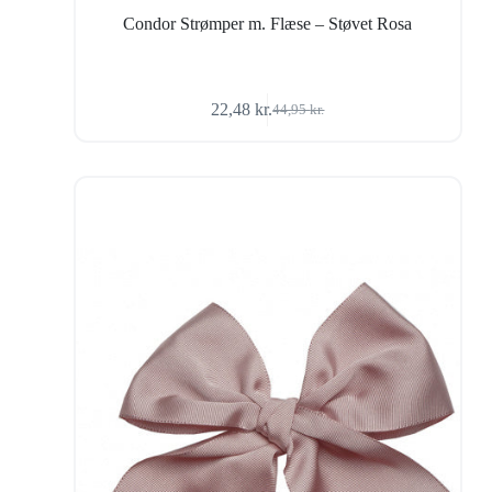
Condor Strømper m. Flæse – Støvet Rosa
22,48
kr.
44,95
kr.
Den
Den
oprindelige
aktuelle
pris
pris
var:
er:
44,95 kr..
22,48 kr..