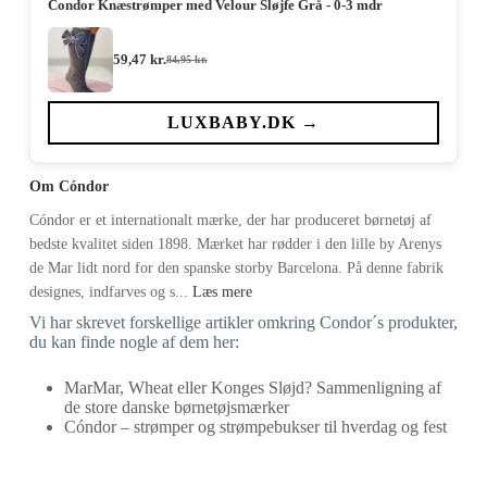
Condor Knæstrømper med Velour Sløjfe Grå - 0-3 mdr
59,47
kr.
84,95
kr.
Den
Den
oprindelige
aktuelle
pris
pris
var:
er:
LUXBABY.DK →
84,95 kr..
59,47 kr..
Om Cóndor
Cóndor er et internationalt mærke, der har produceret børnetøj af
bedste kvalitet siden 1898. Mærket har rødder i den lille by Arenys
de Mar lidt nord for den spanske storby Barcelona. På denne fabrik
designes, indfarves og s...
Læs mere
Vi har skrevet forskellige artikler omkring Condor´s produkter,
du kan finde nogle af dem her:
MarMar, Wheat eller Konges Sløjd? Sammenligning af
de store danske børnetøjsmærker
Cóndor – strømper og strømpebukser til hverdag og fest