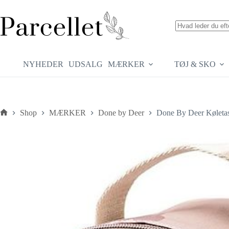
Fortsæt
til
indhold
Ingen
resultater
NYHEDER
UDSALG
MÆRKER
TØJ & SKO
Shop
MÆRKER
Done by Deer
Done By Deer Køletas
Forside