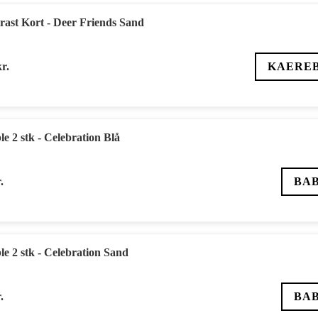
ast Kort - Deer Friends Sand
kr.
KAERE
e 2 stk - Celebration Blå
.
BA
e 2 stk - Celebration Sand
.
BA