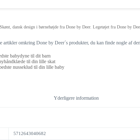
Skønt, dansk design i børnehøjde fra Done by Deer. Legetøjet fra Done by Deer 
ige artikler omkring Done by Deer´s produkter, du kan finde nogle af de
dste babydyne til dit barn
yhåndklæde til din lille skat
edste nusseklud til din lille baby
Yderligere information
5712643040682