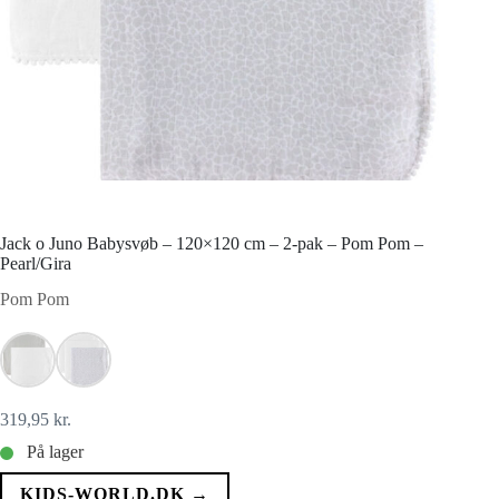
Jack o Juno Babysvøb – 120×120 cm – 2-pak – Pom Pom –
Pearl/Gira
Pom Pom
319,95
kr.
På lager
KIDS-WORLD.DK →