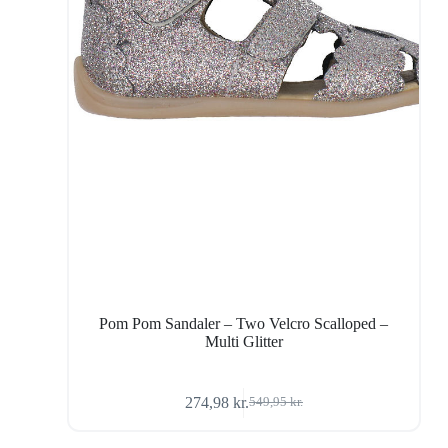
Pom Pom Sandaler – Two Velcro Scalloped –
Multi Glitter
274,98
kr.
549,95
kr.
Den
Den
oprindelige
aktuelle
pris
pris