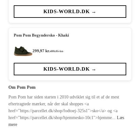
KIDS-WORLD.DK →
Pom Pom Begyndersko - Khaki
299,97
kr.
499,95
kr.
Den
Den
oprindelige
aktuelle
pris
pris
var:
er:
KIDS-WORLD.DK →
499,95 kr..
299,97 kr..
Om Pom Pom
Pom Pom har siden starten i 2010 udviklet sig til et af de mest
eftertragtede mærker, når der skal shoppes <a
href="https://parcellet.dk/shop/fodtoej-325s1">sko</a> og <a
href="https://parcellet.dk/shop/hjemmesko-10c1">hjemme...
Læs
mere