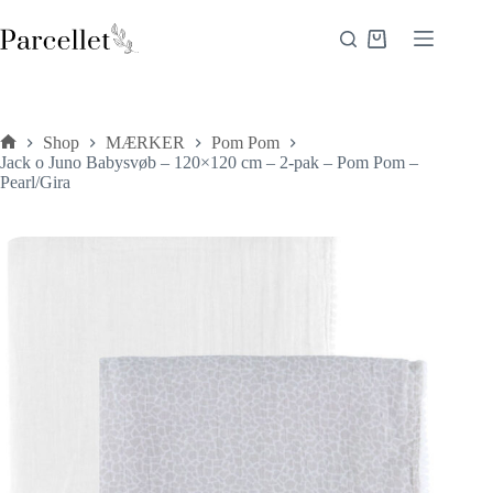
Fortsæt
til
Indkøbskurv
indhold
Shop
MÆRKER
Pom Pom
Forside
Jack o Juno Babysvøb – 120×120 cm – 2-pak – Pom Pom –
Pearl/Gira