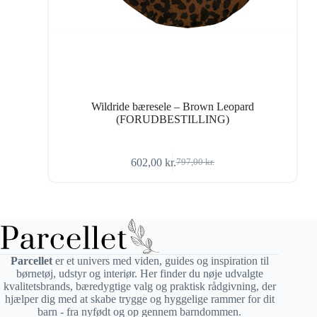
Wildride bæresele – Brown Leopard
(FORUDBESTILLING)
602,00
kr.
797,00
kr.
Den
Den
oprindelige
aktuelle
pris
pris
var:
er:
797,00 kr..
602,00 kr..
Parcellet
er et univers med viden, guides og inspiration til
børnetøj, udstyr og interiør. Her finder du nøje udvalgte
kvalitetsbrands, bæredygtige valg og praktisk rådgivning, der
hjælper dig med at skabe trygge og hyggelige rammer for dit
barn - fra nyfødt og op gennem barndommen.