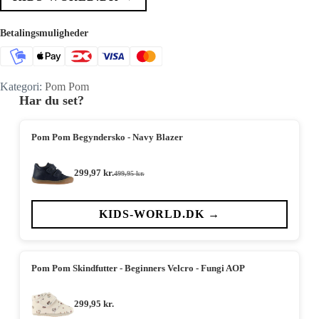
Betalingsmuligheder
Kategori:
Pom Pom
Har du set?
Pom Pom Begyndersko - Navy Blazer
299,97
kr.
499,95
kr.
Den
Den
oprindelige
aktuelle
pris
pris
var:
er:
KIDS-WORLD.DK →
499,95 kr..
299,97 kr..
Pom Pom Skindfutter - Beginners Velcro - Fungi AOP
299,95
kr.