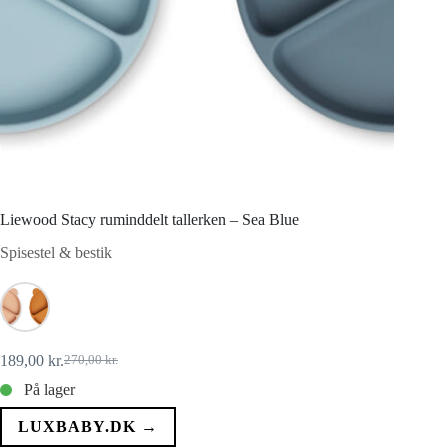
Liewood Stacy ruminddelt tallerken – Sea Blue
Spisestel & bestik
189,00
kr.
270,00
kr.
Den
Den
oprindelige
aktuelle
På lager
pris
pris
var:
er:
LUXBABY.DK →
270,00 kr..
189,00 kr..