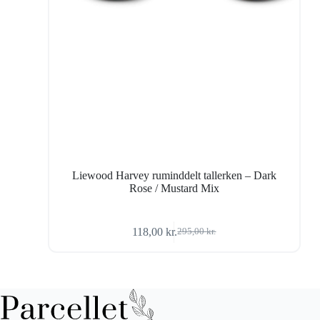
Liewood Harvey ruminddelt tallerken – Dark
Rose / Mustard Mix
118,00
kr.
295,00
kr.
Den
Den
oprindelige
aktuelle
pris
pris
var:
er:
295,00 kr..
118,00 kr..