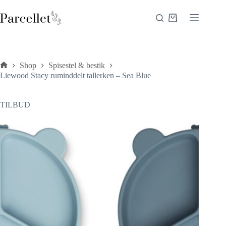
Fortsæt
til
Indkøbskurv
indhold
Shop
Spisestel & bestik
Forside
Liewood Stacy ruminddelt tallerken – Sea Blue
TILBUD