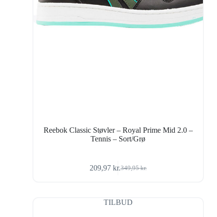
Reebok Classic Støvler – Royal Prime Mid 2.0 –
Tennis – Sort/Grø
209,97
kr.
349,95
kr.
Den
Den
oprindelige
aktuelle
pris
pris
var:
er:
TILBUD
349,95 kr..
209,97 kr..