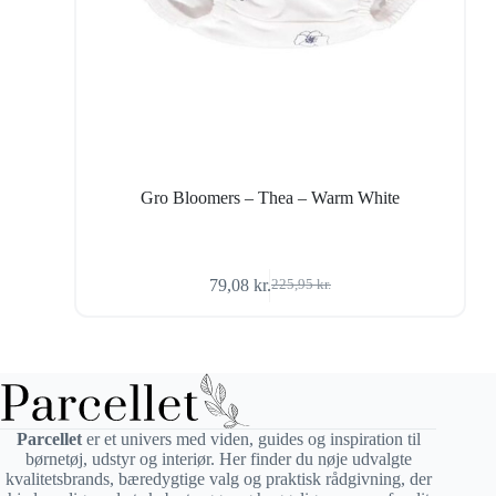
Gro Bloomers – Thea – Warm White
79,08
kr.
225,95
kr.
Den
Den
oprindelige
aktuelle
pris
pris
var:
er:
225,95 kr..
79,08 kr..
Parcellet
er et univers med viden, guides og inspiration til
børnetøj, udstyr og interiør. Her finder du nøje udvalgte
kvalitetsbrands, bæredygtige valg og praktisk rådgivning, der