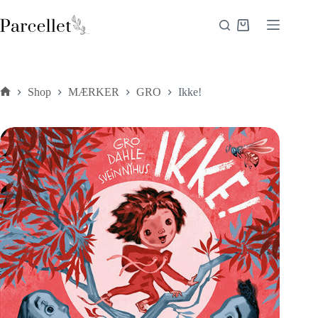
Fortsæt
til
Indkøbskurv
indhold
Shop
MÆRKER
GRO
Ikke!
Forside