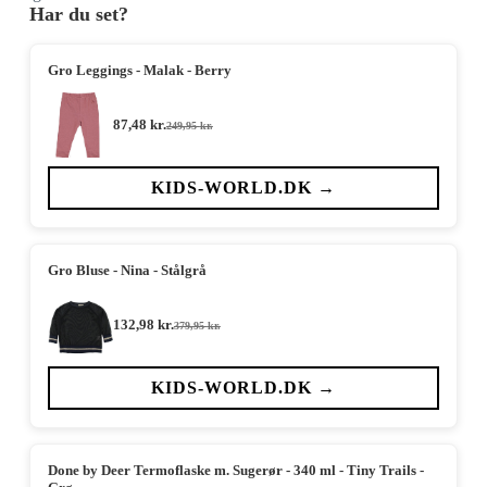
Har du set?
Gro Leggings - Malak - Berry
87,48
kr.
249,95
kr.
Den
Den
oprindelige
aktuelle
pris
pris
var:
er:
KIDS-WORLD.DK →
249,95 kr..
87,48 kr..
Gro Bluse - Nina - Stålgrå
132,98
kr.
379,95
kr.
Den
Den
oprindelige
aktuelle
pris
pris
var:
er:
KIDS-WORLD.DK →
379,95 kr..
132,98 kr..
Done by Deer Termoflaske m. Sugerør - 340 ml - Tiny Trails -